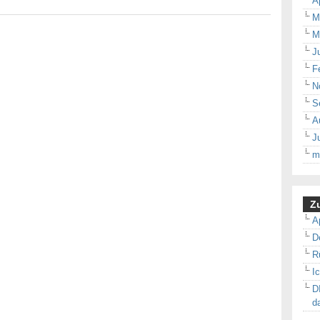
A
M
M
J
F
N
S
A
J
m
Zu
A
D
R
I
D
d