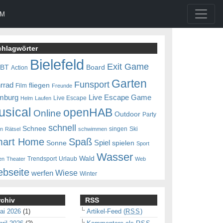
UM
chlagwörter
Bielefeld
Exit Game
0BT
Board
Action
Garten
Funsport
rrad
fliegen
Film
Freunde
mburg
Live Escape Game
Live Escape
Helm
Laufen
usical
openHAB
Online
Outdoor
Party
schnell
Schnee
singen
Ski
en
Rätsel
schwimmen
art Home
Spaß
Spiel
Sonne
spielen
Sport
Wasser
Wald
Trendsport
Urlaub
en
Theater
Web
bseite
Wiese
werfen
Winter
rchiv
RSS
ai 2026
(1)
Artikel-Feed (
RSS
)