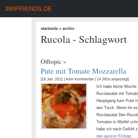
360FRIENDS.DE
startseite
» archiv
Rucola - Schlagwort
Offtopic
»
Pute mit Tomate Mozzarella
[18 Jan. 2011 |
Kein Kommentar
| 14.365x angezeigt]
Ich habe letzte Woche 
Rucolasalat mit Tomat
Hauptgang kam Pute mi
den Tisch. Wenn ihr es
Rucolasalat Den Rucola
Tomaten in Würfel sch
habe ich nach Gefühl 
den ganzen Eintrag