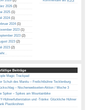
pril 2026
(2)
Kommentare als
RSS
ärz 2026
(3)
ai 2025
(1)
uli 2024
(1)
ebruar 2024
(1)
ovember 2023
(1)
eptember 2023
(2)
ugust 2023
(2)
uli 2023
(2)
ehr...
fällige Beiträge
pple Magic Trackpad
er Schuh des Manitu – Freilichtbühne Tecklenburg
ückschlag – Nischenwebseiten-Aktion / Woche 3
ce Spiker – Spikes am Mountainbike
IY-Hühnerfutterstation und -Tränke: Glückliche Hühner
ank Plastikrohren