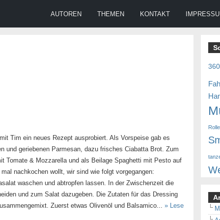
AUTOREN
THEMEN
KONTAKT
IMPRESS
S
36
Fah
Ha
M
Roll
mit Tim ein neues Rezept ausprobiert. Als Vorspeise gab es
Sm
en und geriebenen Parmesan, dazu frisches Ciabatta Brot. Zum
tanz
t Tomate & Mozzarella und als Beilage Spaghetti mit Pesto auf
We
 mal nachkochen wollt, wir sind wie folgt vorgegangen:
salat waschen und abtropfen lassen. In der Zwischenzeit die
neiden und zum Salat dazugeben. Die Zutaten für das Dressing
A
zusammengemixt. Zuerst etwas Olivenöl und Balsamico...
» Lese
M