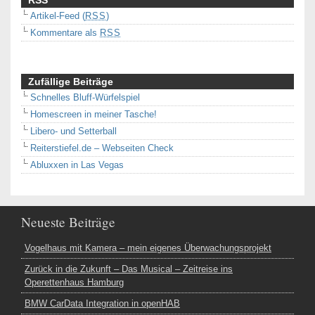
Artikel-Feed (
RSS
)
Kommentare als
RSS
Zufällige Beiträge
Schnelles Bluff-Würfelspiel
Homescreen in meiner Tasche!
Libero- und Setterball
Reiterstiefel.de – Webseiten Check
Abluxxen in Las Vegas
Neueste Beiträge
Vogelhaus mit Kamera – mein eigenes Überwachungsprojekt
Zurück in die Zukunft – Das Musical – Zeitreise ins
Operettenhaus Hamburg
BMW CarData Integration in openHAB