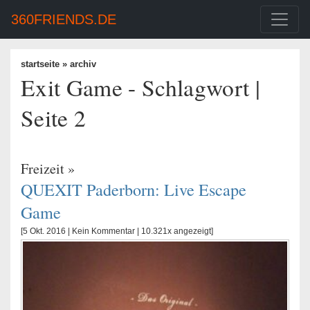
360FRIENDS.DE
startseite
» archiv
Exit Game - Schlagwort |
Seite 2
Freizeit
»
QUEXIT Paderborn: Live Escape
Game
[5 Okt. 2016 |
Kein Kommentar
| 10.321x angezeigt]