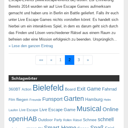
Bereits 2014 wurden wir auf Live Escape Games aufmerksam
gemacht und haben uns in Berlin ein Battle geliefert. Falls ihr euch
unter Live Escape Games nichts vorstellen könnt: Es handelt sich
hierbei um ein interaktives Spiel, in dem es darum geht sich durch
das Finden und Lösen verschiedener Rätsel aus einem Raum zu
befreien oder eine Mission erfolgreich zu beenden. Ursprünglich...
» Lese den ganzen Eintrag
««
«
1
2
3
»
Schlagwörter
Bielefeld
Exit Game
Fahrrad
360BT
Board
Action
Garten
Funsport
Hamburg
fliegen
Film
Freunde
Helm
Musical
Online
Live Escape Game
Live Escape
Laufen
openHAB
schnell
Outdoor
Schnee
Party
Rollen
Rätsel
Smart Home
Spaß