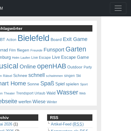
UM
chlagwörter
Bielefeld
Exit Game
0BT
Board
Action
Garten
Funsport
rrad
fliegen
Film
Freunde
mburg
Live Escape Game
Live Escape
Helm
Laufen
usical
openHAB
Online
Outdoor
Party
schnell
Schnee
singen
Ski
en
Rätsel
schwimmen
art Home
Spaß
Spiel
Sonne
spielen
Sport
Wasser
Wald
Trendsport
Urlaub
en
Theater
Web
bseite
Wiese
werfen
Winter
rchiv
RSS
ai 2026
(1)
Artikel-Feed (
RSS
)