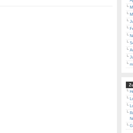
A
M
M
J
F
N
S
A
J
m
Zu
H
L
L
R
N
G