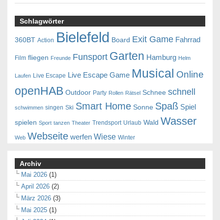
Schlagwörter
Bielefeld
Exit Game
Fahrrad
360BT
Board
Action
Garten
Funsport
Hamburg
fliegen
Film
Freunde
Helm
Musical
Online
Live Escape Game
Live Escape
Laufen
openHAB
schnell
Outdoor
Schnee
Party
Rollen
Rätsel
Smart Home
Spaß
Spiel
Sonne
singen
Ski
schwimmen
Wasser
spielen
Wald
Trendsport
Urlaub
Sport
tanzen
Theater
Webseite
Wiese
werfen
Winter
Web
Archiv
Mai 2026
(1)
April 2026
(2)
März 2026
(3)
Mai 2025
(1)