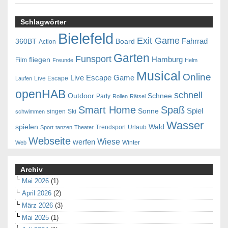
Schlagwörter
Bielefeld
Exit Game
Fahrrad
360BT
Board
Action
Garten
Funsport
Hamburg
fliegen
Film
Freunde
Helm
Musical
Online
Live Escape Game
Live Escape
Laufen
openHAB
schnell
Outdoor
Schnee
Party
Rollen
Rätsel
Smart Home
Spaß
Spiel
Sonne
singen
Ski
schwimmen
Wasser
spielen
Wald
Trendsport
Urlaub
Sport
tanzen
Theater
Webseite
Wiese
werfen
Winter
Web
Archiv
Mai 2026
(1)
April 2026
(2)
März 2026
(3)
Mai 2025
(1)