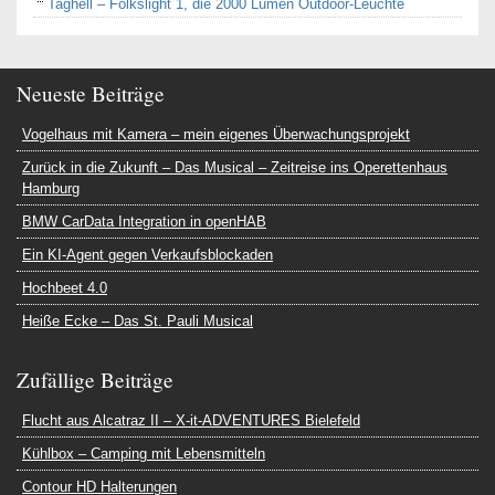
Taghell – Folkslight 1, die 2000 Lumen Outdoor-Leuchte
Neueste Beiträge
Vogelhaus mit Kamera – mein eigenes Überwachungsprojekt
Zurück in die Zukunft – Das Musical – Zeitreise ins Operettenhaus
Hamburg
BMW CarData Integration in openHAB
Ein KI-Agent gegen Verkaufsblockaden
Hochbeet 4.0
Heiße Ecke – Das St. Pauli Musical
Zufällige Beiträge
Flucht aus Alcatraz II – X-it-ADVENTURES Bielefeld
Kühlbox – Camping mit Lebensmitteln
Contour HD Halterungen