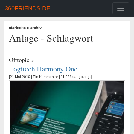
360FRIENDS.DE
startseite
» archiv
Anlage - Schlagwort
Offtopic
»
Logitech Harmony One
[21 Mai 2010 |
Ein Kommentar
| 11.238x angezeigt]