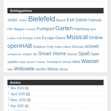
Schlagwörter
Bielefeld
Exit Game
Fahrrad
360BT
Board
Action
Garten
Funsport
Hamburg
fliegen
Film
Freunde
Helm
Musical
Online
Live Escape Game
Live Escape
Laufen
openHAB
schnell
Outdoor
Schnee
Party
Rollen
Rätsel
Smart Home
Spaß
Spiel
Sonne
singen
Ski
schwimmen
Wasser
spielen
Wald
Trendsport
Urlaub
Sport
tanzen
Theater
Webseite
Wiese
werfen
Winter
Web
Archiv
Mai 2026
(1)
April 2026
(2)
März 2026
(3)
Mai 2025
(1)