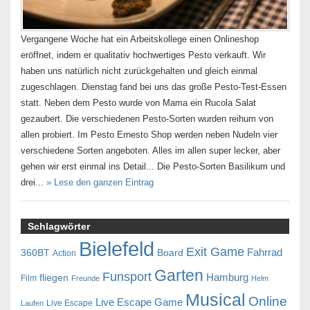
Vergangene Woche hat ein Arbeitskollege einen Onlineshop
eröffnet, indem er qualitativ hochwertiges Pesto verkauft. Wir
haben uns natürlich nicht zurückgehalten und gleich einmal
zugeschlagen. Dienstag fand bei uns das große Pesto-Test-Essen
statt. Neben dem Pesto wurde von Mama ein Rucola Salat
gezaubert. Die verschiedenen Pesto-Sorten wurden reihum von
allen probiert. Im Pesto Ernesto Shop werden neben Nudeln vier
verschiedene Sorten angeboten. Alles im allen super lecker, aber
gehen wir erst einmal ins Detail... Die Pesto-Sorten Basilikum und
drei...
» Lese den ganzen Eintrag
Schlagwörter
Bielefeld
Exit Game
Fahrrad
360BT
Board
Action
Garten
Funsport
Hamburg
fliegen
Film
Freunde
Helm
Musical
Online
Live Escape Game
Live Escape
Laufen