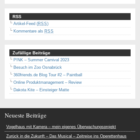
RSS
Artikel-Feed (
RSS
)
Kommentare als
RSS
Zufällige Beiträge
P!NK – Summer Carnival 2023
Besuch im Zoo Osnabrück
360friends.de Blog Tour #2 – Paintball
Online Produktmanagement – Review
Dakota Kite – Einsteiger Matte
Neueste Beiträge
Vogelhaus mit Kamera – mein eigenes Überwachungsprojekt
Zurück in die Zukunft – Das Musical – Zeitreise ins Operettenhaus