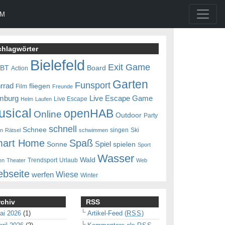
UM
chlagwörter
Bielefeld
Exit Game
0BT
Board
Action
Garten
Funsport
rrad
fliegen
Film
Freunde
mburg
Live Escape Game
Live Escape
Helm
Laufen
usical
openHAB
Online
Outdoor
Party
schnell
Schnee
singen
Ski
en
Rätsel
schwimmen
art Home
Spaß
Spiel
Sonne
spielen
Sport
Wasser
Wald
Trendsport
Urlaub
en
Theater
Web
bseite
Wiese
werfen
Winter
rchiv
RSS
ai 2026
(1)
Artikel-Feed (
RSS
)