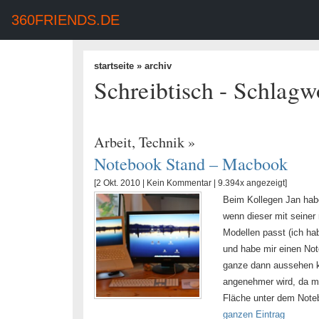
360FRIENDS.DE
startseite
» archiv
Schreibtisch - Schlagw
Arbeit
,
Technik
»
Notebook Stand – Macbook
[2 Okt. 2010 |
Kein Kommentar
| 9.394x angezeigt]
Beim Kollegen Jan hab
wenn dieser mit seine
Modellen passt (ich ha
und habe mir einen Not
ganze dann aussehen ka
angenehmer wird, da m
Fläche unter dem Noteb
ganzen Eintrag