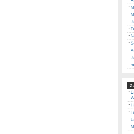
A
M
M
J
F
N
S
A
J
m
Zu
E
W
H
T
E
M