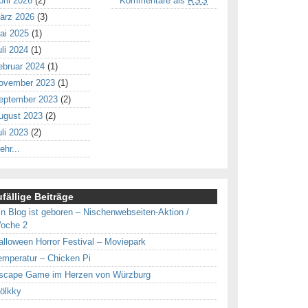
pril 2026
(2)
Kommentare als
RSS
ärz 2026
(3)
ai 2025
(1)
uli 2024
(1)
ebruar 2024
(1)
ovember 2023
(1)
eptember 2023
(2)
ugust 2023
(2)
uli 2023
(2)
ehr...
fällige Beiträge
in Blog ist geboren – Nischenwebseiten-Aktion /
oche 2
alloween Horror Festival – Moviepark
emperatur – Chicken Pi
scape Game im Herzen von Würzburg
ölkky