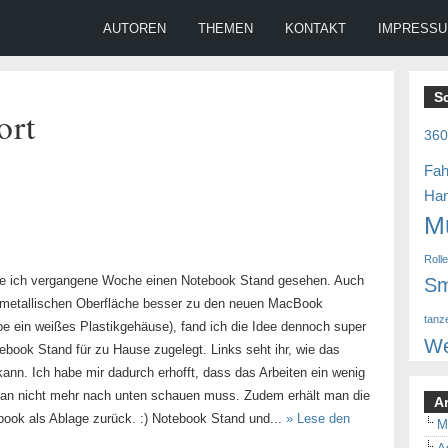
AUTOREN
THEMEN
KONTAKT
IMPRESS
S
ort
36
Fah
Ha
M
Roll
e ich vergangene Woche einen Notebook Stand gesehen. Auch
Sm
r metallischen Oberfläche besser zu den neuen MacBook
tanz
be ein weißes Plastikgehäuse), fand ich die Idee dennoch super
We
ebook Stand für zu Hause zugelegt. Links seht ihr, wie das
nn. Ich habe mir dadurch erhofft, dass das Arbeiten ein wenig
an nicht mehr nach unten schauen muss. Zudem erhält man die
A
ook als Ablage zurück. :) Notebook Stand und...
» Lese den
M