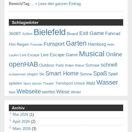
Bereich/Tag....
» Lese den ganzen Eintrag
Schlagwörter
Bielefeld
Exit Game
Fahrrad
360BT
Board
Action
Garten
Funsport
Hamburg
fliegen
Film
Freunde
Helm
Musical
Online
Live Escape Game
Live Escape
Laufen
openHAB
schnell
Outdoor
Schnee
Party
Rollen
Rätsel
Smart Home
Spaß
Spiel
Sonne
singen
Ski
schwimmen
Wasser
spielen
Wald
Trendsport
Urlaub
Sport
tanzen
Theater
Webseite
Wiese
werfen
Winter
Web
Archiv
Mai 2026
(1)
April 2026
(2)
März 2026
(3)