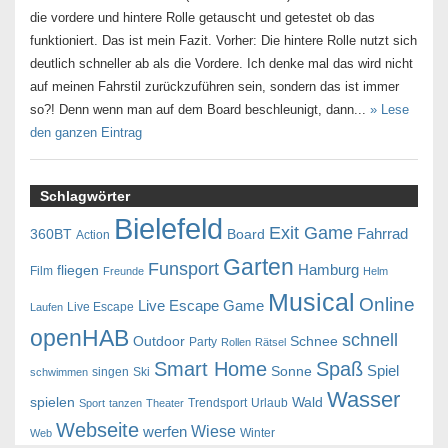
die vordere und hintere Rolle getauscht und getestet ob das
funktioniert. Das ist mein Fazit. Vorher: Die hintere Rolle nutzt sich
deutlich schneller ab als die Vordere. Ich denke mal das wird nicht
auf meinen Fahrstil zurückzuführen sein, sondern das ist immer
so?! Denn wenn man auf dem Board beschleunigt, dann...
» Lese
den ganzen Eintrag
Schlagwörter
Bielefeld
Exit Game
Fahrrad
360BT
Board
Action
Garten
Funsport
Hamburg
fliegen
Film
Freunde
Helm
Musical
Online
Live Escape Game
Live Escape
Laufen
openHAB
schnell
Outdoor
Schnee
Party
Rollen
Rätsel
Smart Home
Spaß
Spiel
Sonne
singen
Ski
schwimmen
Wasser
spielen
Wald
Trendsport
Urlaub
Sport
tanzen
Theater
Webseite
Wiese
werfen
Winter
Web