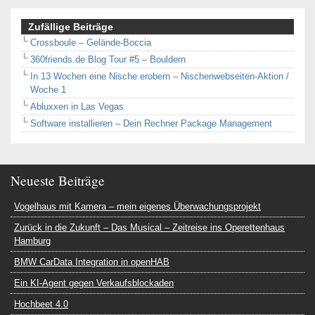
Zufällige Beiträge
Crossboule – Gelände-Boccia
360friends.de Blog Tour #5 – Bouldern
In 13 Wochen eine Nische erobern – Nischenwebseiten-Aktion /
Woche 1
Abluxxen in Las Vegas
Software installieren – Dein Rechner Package Management
Neueste Beiträge
Vogelhaus mit Kamera – mein eigenes Überwachungsprojekt
Zurück in die Zukunft – Das Musical – Zeitreise ins Operettenhaus
Hamburg
BMW CarData Integration in openHAB
Ein KI-Agent gegen Verkaufsblockaden
Hochbeet 4.0