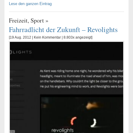
Lese den ganzen Eintrag
Freizeit
,
Sport
»
Fahrradlicht der Zukunft – Revolights
[19 Aug. 2012 |
Kein Kommentar
| 8.803x angezeigt]