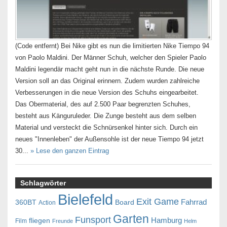
(Code entfernt) Bei Nike gibt es nun die limitierten Nike Tiempo 94
von Paolo Maldini. Der Männer Schuh, welcher den Spieler Paolo
Maldini legendär macht geht nun in die nächste Runde. Die neue
Version soll an das Original erinnern. Zudem wurden zahlreiche
Verbesserungen in die neue Version des Schuhs eingearbeitet.
Das Obermaterial, des auf 2.500 Paar begrenzten Schuhes,
besteht aus Känguruleder. Die Zunge besteht aus dem selben
Material und versteckt die Schnürsenkel hinter sich. Durch ein
neues "Innenleben" der Außensohle ist der neue Tiempo 94 jetzt
30...
» Lese den ganzen Eintrag
Schlagwörter
Bielefeld
Exit Game
Fahrrad
360BT
Board
Action
Garten
Funsport
Hamburg
fliegen
Film
Freunde
Helm