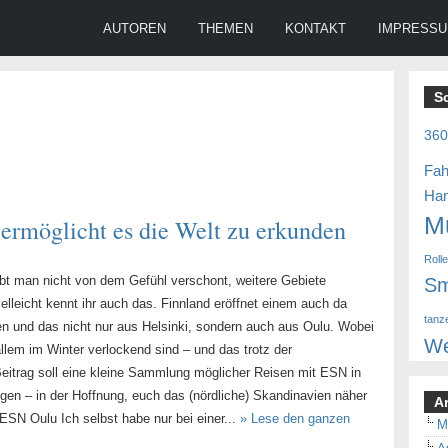
AUTOREN
THEMEN
KONTAKT
IMPRESS
S
36
Fah
Ha
M
 ermöglicht es die Welt zu erkunden
Roll
eibt man nicht von dem Gefühl verschont, weitere Gebiete
Sm
elleicht kennt ihr auch das. Finnland eröffnet einem auch da
tanz
n und das nicht nur aus Helsinki, sondern auch aus Oulu. Wobei
We
llem im Winter verlockend sind – und das trotz der
eitrag soll eine kleine Sammlung möglicher Reisen mit ESN in
gen – in der Hoffnung, euch das (nördliche) Skandinavien näher
A
 ESN Oulu Ich selbst habe nur bei einer...
» Lese den ganzen
M