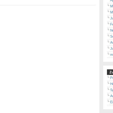
A
M
M
J
F
N
S
A
J
m
Zu
P
H
S
A
E