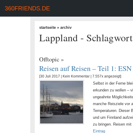
360FRIENDS.DE
startseite
» archiv
Lappland - Schlagwort
Offtopic
»
Reisen auf Reisen – Teil 1: ESN
[30 Juli 2017 |
Kein Kommentar
| 7.557x angezeigt]
Selbst in der Ferne bl
erkunden zu wollen – vi
ungeahnte Möglichkeite
manche Reisziele vor a
Temperaturen. Dieser B
und um Finnland aufzei
zu bringen. Reisen mit
Eintrag