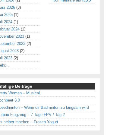
pril 2026
(2)
Kommentare als
RSS
ärz 2026
(3)
ai 2025
(1)
uli 2024
(1)
ebruar 2024
(1)
ovember 2023
(1)
eptember 2023
(2)
ugust 2023
(2)
uli 2023
(2)
ehr...
fällige Beiträge
retty Woman – Musical
ochbeet 3.0
peedminton – Wenn dir Badminton zu langsam wird
ufbau Flugzeug – 7 Tage FPV / Tag 2
is selber machen – Frozen Yogurt