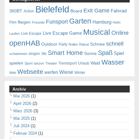
Bielefeld
Exit Game
Fahrrad
360BT
Board
Action
Garten
Funsport
Hamburg
fliegen
Film
Freunde
Helm
Musical
Online
Live Escape Game
Live Escape
Laufen
openHAB
schnell
Outdoor
Schnee
Party
Rollen
Rätsel
Smart Home
Spaß
Spiel
Sonne
singen
Ski
schwimmen
Wasser
spielen
Wald
Trendsport
Urlaub
Sport
tanzen
Theater
Webseite
Wiese
werfen
Winter
Web
Archiv
Mai 2026
(1)
April 2026
(2)
März 2026
(3)
Mai 2025
(1)
Juli 2024
(1)
Februar 2024
(1)