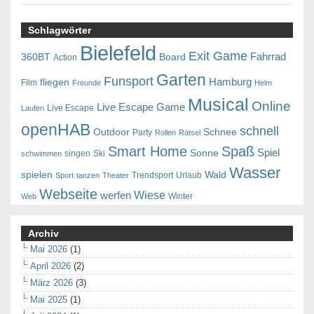
Schlagwörter
Bielefeld
Exit Game
Fahrrad
360BT
Board
Action
Garten
Funsport
Hamburg
fliegen
Film
Freunde
Helm
Musical
Online
Live Escape Game
Live Escape
Laufen
openHAB
schnell
Outdoor
Schnee
Party
Rollen
Rätsel
Smart Home
Spaß
Spiel
Sonne
singen
Ski
schwimmen
Wasser
spielen
Wald
Trendsport
Urlaub
Sport
tanzen
Theater
Webseite
Wiese
werfen
Winter
Web
Archiv
Mai 2026
(1)
April 2026
(2)
März 2026
(3)
Mai 2025
(1)