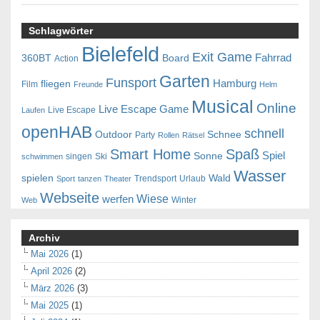
Schlagwörter
Bielefeld
Exit Game
Fahrrad
360BT
Board
Action
Garten
Funsport
Hamburg
fliegen
Film
Freunde
Helm
Musical
Online
Live Escape Game
Live Escape
Laufen
openHAB
schnell
Outdoor
Schnee
Party
Rollen
Rätsel
Smart Home
Spaß
Spiel
Sonne
singen
Ski
schwimmen
Wasser
spielen
Wald
Trendsport
Urlaub
Sport
tanzen
Theater
Webseite
Wiese
werfen
Winter
Web
Archiv
Mai 2026
(1)
April 2026
(2)
März 2026
(3)
Mai 2025
(1)