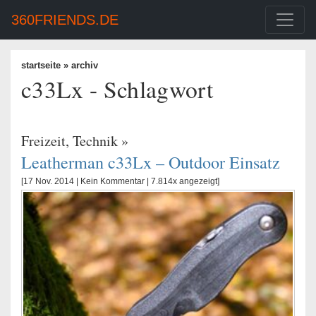
360FRIENDS.DE
startseite
» archiv
c33Lx - Schlagwort
Freizeit
,
Technik
»
Leatherman c33Lx – Outdoor Einsatz
[17 Nov. 2014 |
Kein Kommentar
| 7.814x angezeigt]