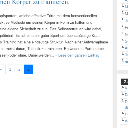
nen Körper zu trainieren.
A
M
M
fsportart, welche effektive Tritte mit dem konventionellen
J
fektive Methode um seinen Körper in Form zu halten und
F
seine eigene Sicherheit zu tun. Das Selbstvertrauen wird dabei,
N
 gefördert. Es ist ein sehr guter Sport um überschüssige Kraft
S
s Training hat eine eindeutige Struktur. Nach einer Aufwärmphase
A
s meist daran, Technik zu trainieren. Entweder in Partnerarbeit
J
issen) oder ohne. Dabei werden...
» Lese den ganzen Eintrag
m
«
1
2
3
Zu
K
R
D
d
H
A