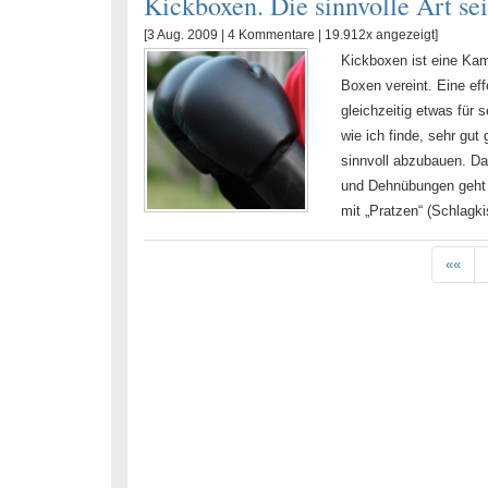
Kickboxen. Die sinnvolle Art sei
[3 Aug. 2009 |
4 Kommentare
| 19.912x angezeigt]
Kickboxen ist eine Kamp
Boxen vereint. Eine ef
gleichzeitig etwas für 
wie ich finde, sehr gut
sinnvoll abzubauen. Da
und Dehnübungen geht e
mit „Pratzen“ (Schlagk
««