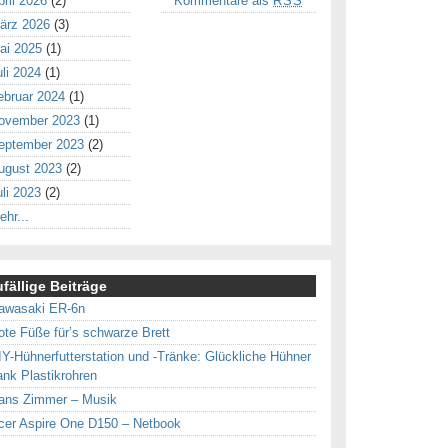
pril 2026
(2)
Kommentare als
RSS
ärz 2026
(3)
ai 2025
(1)
uli 2024
(1)
ebruar 2024
(1)
ovember 2023
(1)
eptember 2023
(2)
ugust 2023
(2)
uli 2023
(2)
ehr...
fällige Beiträge
awasaki ER-6n
ote Füße für’s schwarze Brett
IY-Hühnerfutterstation und -Tränke: Glückliche Hühner
ank Plastikrohren
ans Zimmer – Musik
cer Aspire One D150 – Netbook