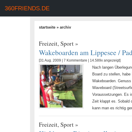
360FRIENDS.DE
startseite
» archiv
Freizeit
,
Sport
»
Wakeboarden am Lippesee / Pad
[31 Aug. 2009 |
7 Kommentare
| 14.589x angezeigt]
Nach langen Überlegung
Board zu stellen, habe
Wakeboarden. Genuss pu
Waveboard (Streetsurfi
Voraussetzungen. Es is
Zeit klappt es. Sobald
kann man es richtig g
Freizeit
,
Sport
»