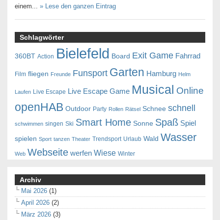
einem...
» Lese den ganzen Eintrag
Schlagwörter
Bielefeld
Exit Game
Fahrrad
360BT
Board
Action
Garten
Funsport
Hamburg
fliegen
Film
Freunde
Helm
Musical
Online
Live Escape Game
Live Escape
Laufen
openHAB
schnell
Outdoor
Schnee
Party
Rollen
Rätsel
Smart Home
Spaß
Spiel
Sonne
singen
Ski
schwimmen
Wasser
spielen
Wald
Trendsport
Urlaub
Sport
tanzen
Theater
Webseite
Wiese
werfen
Winter
Web
Archiv
Mai 2026
(1)
April 2026
(2)
März 2026
(3)