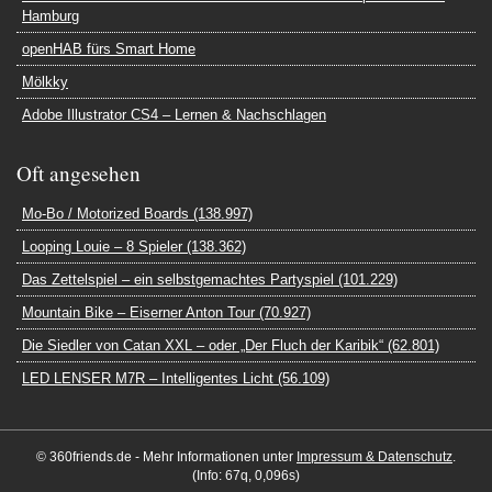
Hamburg
openHAB fürs Smart Home
Mölkky
Adobe Illustrator CS4 – Lernen & Nachschlagen
Oft angesehen
Mo-Bo / Motorized Boards (138.997)
Looping Louie – 8 Spieler (138.362)
Das Zettelspiel – ein selbstgemachtes Partyspiel (101.229)
Mountain Bike – Eiserner Anton Tour (70.927)
Die Siedler von Catan XXL – oder „Der Fluch der Karibik“ (62.801)
LED LENSER M7R – Intelligentes Licht (56.109)
© 360friends.de - Mehr Informationen unter
Impressum & Datenschutz
.
(Info: 67q, 0,096s)