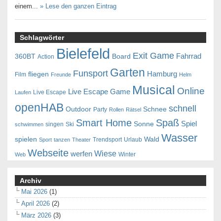
einem...
» Lese den ganzen Eintrag
Schlagwörter
Bielefeld
Exit Game
Fahrrad
360BT
Board
Action
Garten
Funsport
Hamburg
fliegen
Film
Freunde
Helm
Musical
Online
Live Escape Game
Live Escape
Laufen
openHAB
schnell
Outdoor
Schnee
Party
Rollen
Rätsel
Smart Home
Spaß
Spiel
Sonne
singen
Ski
schwimmen
Wasser
spielen
Wald
Trendsport
Urlaub
Sport
tanzen
Theater
Webseite
Wiese
werfen
Winter
Web
Archiv
Mai 2026
(1)
April 2026
(2)
März 2026
(3)