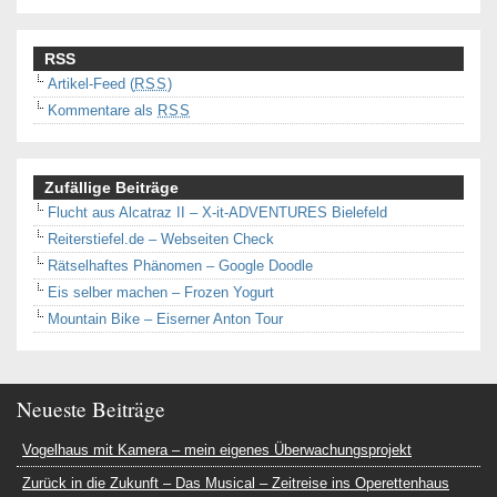
RSS
Artikel-Feed (
RSS
)
Kommentare als
RSS
Zufällige Beiträge
Flucht aus Alcatraz II – X-it-ADVENTURES Bielefeld
Reiterstiefel.de – Webseiten Check
Rätselhaftes Phänomen – Google Doodle
Eis selber machen – Frozen Yogurt
Mountain Bike – Eiserner Anton Tour
Neueste Beiträge
Vogelhaus mit Kamera – mein eigenes Überwachungsprojekt
Zurück in die Zukunft – Das Musical – Zeitreise ins Operettenhaus