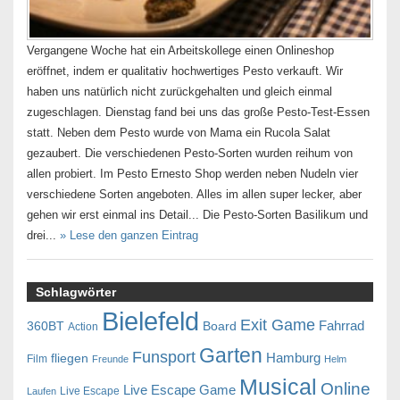
Vergangene Woche hat ein Arbeitskollege einen Onlineshop
eröffnet, indem er qualitativ hochwertiges Pesto verkauft. Wir
haben uns natürlich nicht zurückgehalten und gleich einmal
zugeschlagen. Dienstag fand bei uns das große Pesto-Test-Essen
statt. Neben dem Pesto wurde von Mama ein Rucola Salat
gezaubert. Die verschiedenen Pesto-Sorten wurden reihum von
allen probiert. Im Pesto Ernesto Shop werden neben Nudeln vier
verschiedene Sorten angeboten. Alles im allen super lecker, aber
gehen wir erst einmal ins Detail... Die Pesto-Sorten Basilikum und
drei...
» Lese den ganzen Eintrag
Schlagwörter
Bielefeld
Exit Game
Fahrrad
360BT
Board
Action
Garten
Funsport
Hamburg
fliegen
Film
Freunde
Helm
Musical
Online
Live Escape Game
Live Escape
Laufen