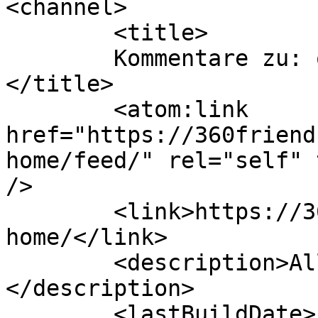
<channel>

	<title>

	Kommentare zu: openHAB fürs Smart Home	
</title>

	<atom:link 
href="https://360friend
home/feed/" rel="self" 
/>

	<link>https://360friends.de/openhab-smart-
home/</link>

	<description>Alle Freunde, an einem Ort...
</description>

	<lastBuildDate>Fri, 11 Mar 2022 18:21:55 