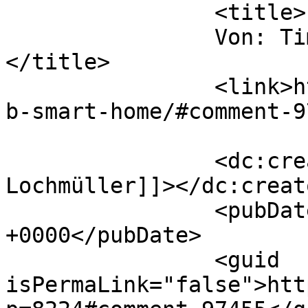
		<title>

		Von: Tim Lochmüller		
</title>

		<link>https://360friends.de/openha
b-smart-home/#comment-9
		<dc:creator><![CDATA[Tim 
Lochmüller]]></dc:creato
		<pubDate>Tue, 08 Feb 2022 14:01:32 
+0000</pubDate>

		<guid 
isPermaLink="false">htt