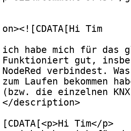
					<de
on><![CDATA[Hi Tim

ich habe mich für das g
Funktioniert gut, insbe
NodeRed verbindest. Was
zum Laufen bekommen hab
(bzw. die einzelnen KNX
</description>

			<content:encoded><
[CDATA[<p>Hi Tim</p>
