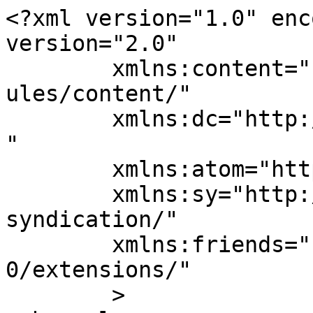
<?xml version="1.0" enc
version="2.0"

	xmlns:content="http://purl.org/rss/1.0/mod
ules/content/"

	xmlns:dc="http://purl.org/dc/elements/1.1/
"

	xmlns:atom="http://www.w3.org/2005/Atom"

	xmlns:sy="http://purl.org/rss/1.0/modules/
syndication/"

	xmlns:friends="http://360friends.de/rss/1.
0/extensions/"

	>
