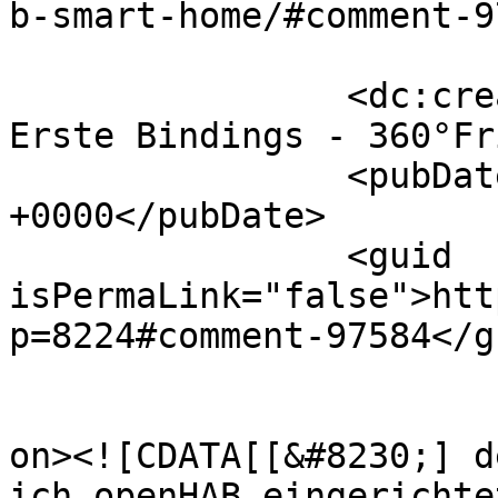
b-smart-home/#comment-9
		<dc:creator><![CDATA[openHAB - 
Erste Bindings - 360°Fr
		<pubDate>Fri, 11 Mar 2022 18:21:55 
+0000</pubDate>

		<guid 
isPermaLink="false">htt
p=8224#comment-97584</gu
					<de
on><![CDATA[[&#8230;] d
ich openHAB eingerichte