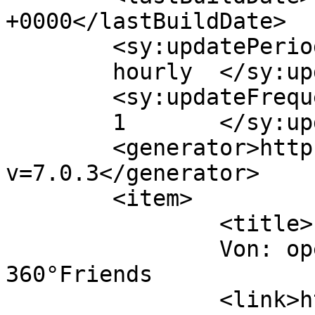
+0000</lastBuildDate>

	<sy:updatePeriod>

	hourly	</sy:updatePeriod>

	<sy:updateFrequency>

	1	</sy:updateFrequency>

	<generator>https://wordpress.org/?
v=7.0.3</generator>

	<item>

		<title>

		Von: openHAB - Erste Bindings - 
360°Friends		</title>

		<link>https://360friends.de/openha