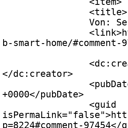
		<item>

		<title>

		Von: Sebastian		</title>

		<link>https://360friends.de/openha
b-smart-home/#comment-9
		<dc:creator><![CDATA[Sebastian]]>
</dc:creator>

		<pubDate>Tue, 08 Feb 2022 11:48:59 
+0000</pubDate>

		<guid 
isPermaLink="false">htt
p=8224#comment-97454</gu