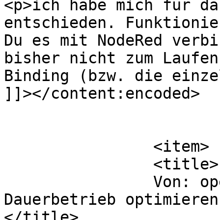
<p>ich habe mich für da
entschieden. Funktionie
Du es mit NodeRed verbi
bisher nicht zum Laufen
Binding (bzw. die einze
]]></content:encoded>

			</item>
		<item>

		<title>

		Von: openHAB Raspberry Pi für 
Dauerbetrieb optimieren 
</title>
