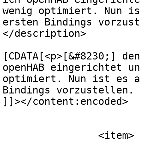
wenig optimiert. Nun is
ersten Bindings vorzust
</description>

			<content:encoded><
[CDATA[<p>[&#8230;] den
openHAB eingerichtet un
optimiert. Nun ist es a
Bindings vorzustellen. 
]]></content:encoded>

			</item>
		<item>
