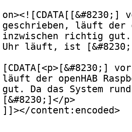
					<de
on><![CDATA[[&#8230;] v
geschrieben, läuft der 
inzwischen richtig gut.
Uhr läuft, ist [&#8230;
			<content:encoded><
[CDATA[<p>[&#8230;] vor
läuft der openHAB Raspb
gut. Da das System rund
[&#8230;]</p>

]]></content:encoded>

			</item>