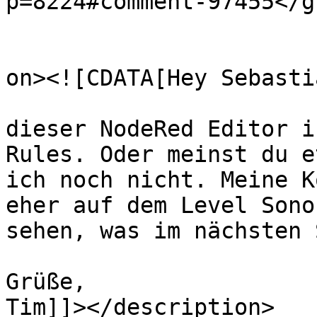
p=8224#comment-97455</gu
					<de
on><![CDATA[Hey Sebastia
dieser NodeRed Editor i
Rules. Oder meinst du e
ich noch nicht. Meine K
eher auf dem Level Sono
sehen, was im nächsten 
Grüße,

Tim]]></description>
