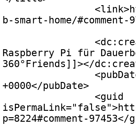
		<link>https://360friends.de/openha
b-smart-home/#comment-9
		<dc:creator><![CDATA[openHAB 
Raspberry Pi für Dauerb
360°Friends]]></dc:creat
		<pubDate>Tue, 08 Feb 2022 07:18:34 
+0000</pubDate>

		<guid 
isPermaLink="false">htt
p=8224#comment-97453</gu