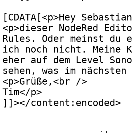
			<content:encoded><
[CDATA[<p>Hey Sebastian
<p>dieser NodeRed Edito
Rules. Oder meinst du e
ich noch nicht. Meine K
eher auf dem Level Sono
sehen, was im nächsten 
<p>Grüße,<br />

Tim</p>

]]></content:encoded>

			</item>